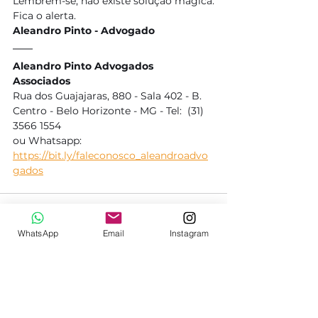
Lembrem-se, não existe solução mágica.
Fica o alerta.
Aleandro Pinto - Advogado
Aleandro Pinto Advogados 
Associados
Rua dos Guajajaras, 880 - Sala 402 - B. 
Centro - Belo Horizonte - MG - Tel:  (31) 
3566 1554
ou Whatsapp: 
https://bit.ly/faleconosco_aleandroadvo
gados
WhatsApp
Email
Instagram
Ver tudo
Posts recentes